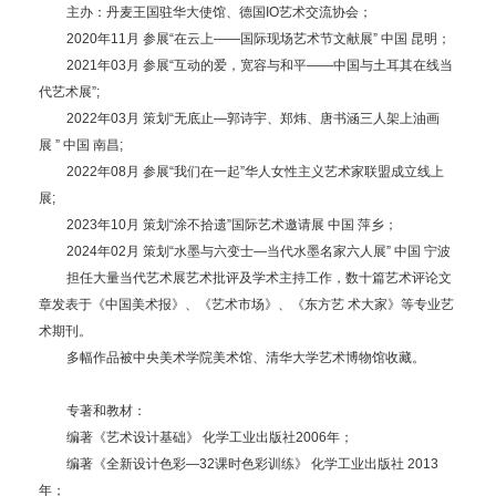
主办：丹麦王国驻华大使馆、德国IO艺术交流协会；
2020年11月 参展“在云上——国际现场艺术节文献展” 中国 昆明；
2021年03月 参展“互动的爱，宽容与和平——中国与土耳其在线当
代艺术展”;
2022年03月 策划“无底止—郭诗宇、郑炜、唐书涵三人架上油画
展 ” 中国 南昌;
2022年08月 参展“我们在一起”华人女性主义艺术家联盟成立线上
展;
2023年10月 策划“涂不拾遗”国际艺术邀请展 中国 萍乡；
2024年02月 策划“水墨与六变士—当代水墨名家六人展” 中国 宁波
担任大量当代艺术展艺术批评及学术主持工作，数十篇艺术评论文
章发表于《中国美术报》、《艺术市场》、《东方艺 术大家》等专业艺
术期刊。
多幅作品被中央美术学院美术馆、清华大学艺术博物馆收藏。
专著和教材：
编著《艺术设计基础》 化学工业出版社2006年；
编著《全新设计色彩—32课时色彩训练》 化学工业出版社 2013
年；