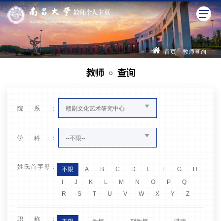
首页
-
教师查询
教师
查询
院系：
赣剧文化艺术研究中心
学科：
--不限--
姓氏首字母：
不限
A
B
C
D
E
F
G
H
I
J
K
L
M
N
O
P
Q
R
S
T
U
V
W
X
Y
Z
职称：