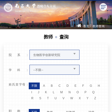
首页
-
教师查询
教师
查询
院系：
生物医学创新研究院
学科：
--不限--
姓氏首字母：
不限
A
B
C
D
E
F
G
H
I
J
K
L
M
N
O
P
Q
R
S
T
U
V
W
X
Y
Z
职称：