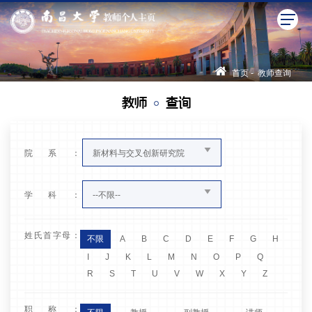
首页
-
教师查询
教师
查询
院系：
新材料与交叉创新研究院
学科：
--不限--
姓氏首字母：
不限
A
B
C
D
E
F
G
H
I
J
K
L
M
N
O
P
Q
R
S
T
U
V
W
X
Y
Z
职称：