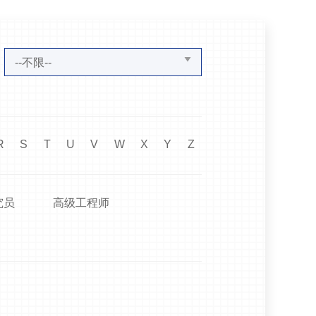
：
--不限--
R
S
T
U
V
W
X
Y
Z
究员
高级工程师