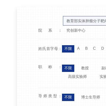
教育部实体肿瘤分子靶
院系：
究创新中心
A
B
C
D
姓氏首字母：
不限
职称：
不限
教授
副
高级实验师
实
导师类型：
不限
博士生导师