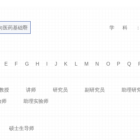
向医药基础研
学科
E
F
G
H
I
J
K
L
M
N
O
P
Q
教授
讲师
研究员
副研究员
助理研
验师
助理实验师
硕士生导师