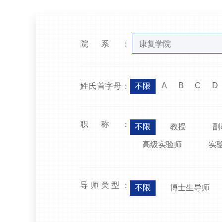
院系：
康复学院
A
B
C
D
姓氏首字母：
不限
职称：
不限
教授
副
高级实验师
实
导师类型：
不限
博士生导师