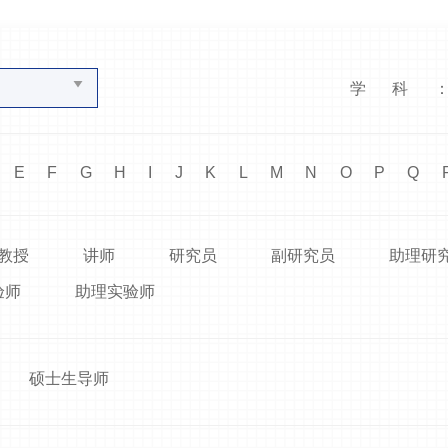
学科
E
F
G
H
I
J
K
L
M
N
O
P
Q
教授
讲师
研究员
副研究员
助理研
验师
助理实验师
硕士生导师