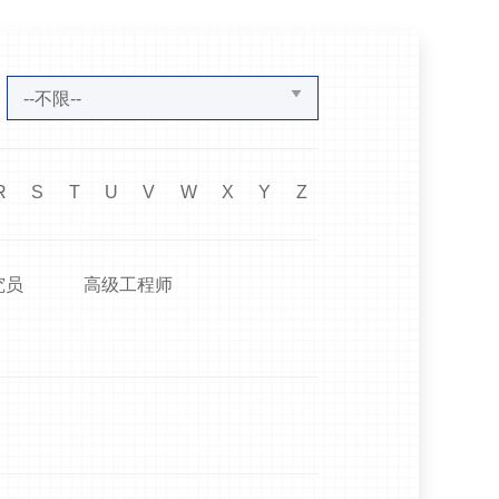
：
--不限--
R
S
T
U
V
W
X
Y
Z
究员
高级工程师