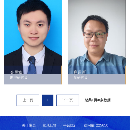
金晨鑫
唐昌新
助理研究员
副研究员
总共1页/8条数据
上一页
1
下一页
关于主页
意见反馈
平台统计
访问量:
225656