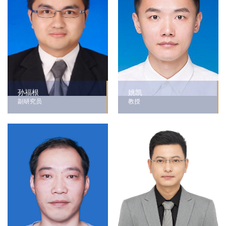
孙福根
姚凯
副研究员
教授