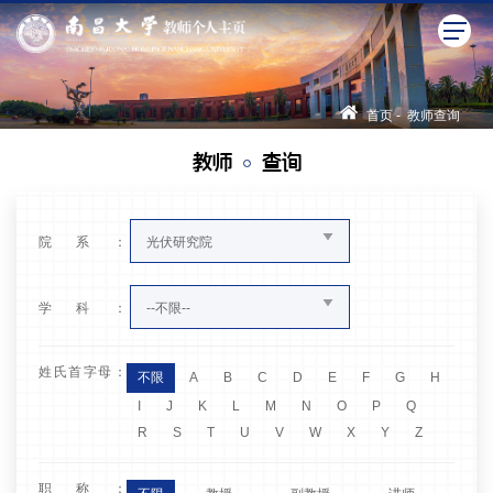
首页
-
教师查询
教师
查询
院系：
光伏研究院
学科：
--不限--
姓氏首字母：
不限
A
B
C
D
E
F
G
H
I
J
K
L
M
N
O
P
Q
R
S
T
U
V
W
X
Y
Z
职称：