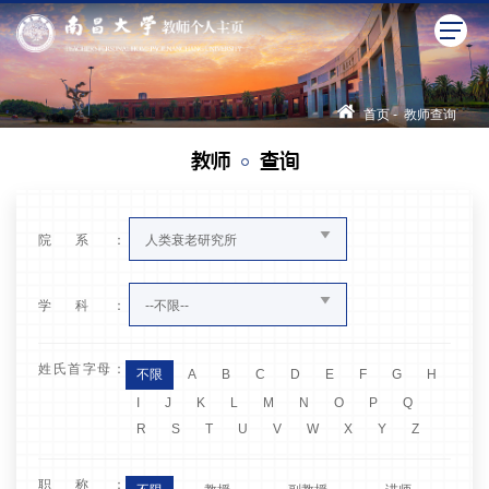
首页
-
教师查询
教师
查询
院系：
人类衰老研究所
学科：
--不限--
姓氏首字母：
不限
A
B
C
D
E
F
G
H
I
J
K
L
M
N
O
P
Q
R
S
T
U
V
W
X
Y
Z
职称：